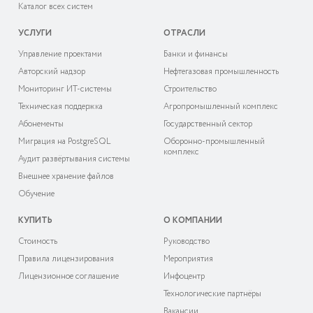
Каталог всех систем
УСЛУГИ
ОТРАСЛИ
Управление проектами
Банки и финансы
Авторский надзор
Нефтегазовая промышленность
Мониторинг ИТ-системы
Строительство
Техническая поддержка
Агропромышленный комплекс
Абонементы
Государственный сектор
Миграция на PostgreSQL
Оборонно-промышленный
комплекс
Аудит развёртывания системы
Внешнее хранение файлов
Обучение
КУПИТЬ
О КОМПАНИИ
Cтоимость
Руководство
Правила лицензирования
Мероприятия
Лицензионное соглашение
Инфоцентр
Технологические партнёры
Вакансии