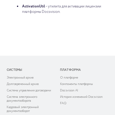
ActivationUtil
– утилита для активации лицензии
платформы Docsvision.
СИСТЕМЫ
ПЛАТФОРМА
Электронный архив
О платформе
Долговременный архив
Компоненты платформы
Система управления договорами
Docsvision AI
Система электронного
История изменений Docsvision
документооборота
FAQ
Кадровый электронный
документооборот