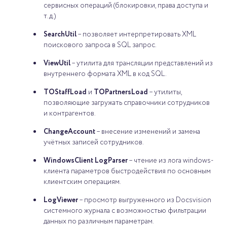
сервисных операций (блокировки, права доступа и
т.д.)
SearchUtil
– позволяет интерпретировать XML
поискового запроса в SQL запрос.
ViewUtil
– утилита для трансляции представлений из
внутреннего формата XML в код SQL.
TOStaffLoad
и
TOPartnersLoad
– утилиты,
позволяющие загружать справочники сотрудников
и контрагентов.
ChangeAccount
– внесение изменений и замена
учётных записей сотрудников.
WindowsClient LogParser
– чтение из лога windows-
клиента параметров быстродействия по основным
клиентским операциям.
LogViewer
– просмотр выгруженного из Docsvision
системного журнала с возможностью фильтрации
данных по различным параметрам.