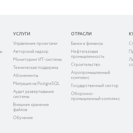
УСЛУГИ
ОТРАСЛИ
К
Управление проектами
Банки и финансы
C
мы
Авторский надзор
Нефтегазовая
П
промышленность
Мониторинг ИТ-системы
Л
Строительство
с
Техническая поддержка
Агропромышленный
Абонементы
комплекс
Миграция на PostgreSQL
Государственный сектор
Аудит развёртывания
Оборонно-
системы
промышленный комплекс
Внешнее хранение
файлов
Обучение