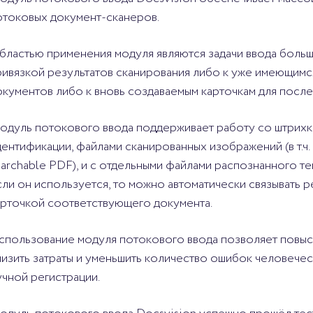
отоковых документ-сканеров.
бластью применения модуля являются задачи ввода больш
ривязкой результатов сканирования либо к уже имеющимс
окументов либо к вновь создаваемым карточкам для посл
одуль потокового ввода поддерживает работу со штрихко
дентификации, файлами сканированных изображений (в т.ч.
earchable PDF), и c отдельными файлами распознанного те
сли он используется, то можно автоматически связывать 
арточкой соответствующего документа.
спользование модуля потокового ввода позволяет повыси
низить затраты и уменьшить количество ошибок человече
учной регистрации.