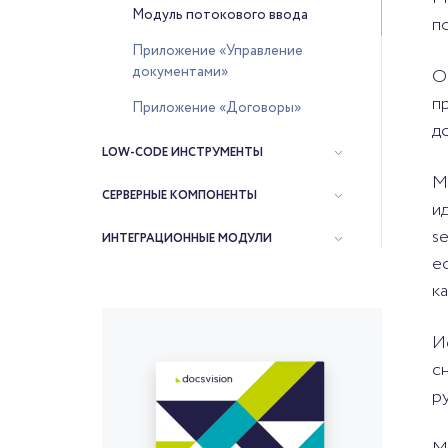
Модуль потокового ввода
п
Приложение «Управление
документами»
О
п
Приложение «Договоры»
д
LOW-CODE ИНСТРУМЕНТЫ
М
СЕРВЕРНЫЕ КОМПОНЕНТЫ
и
s
ИНТЕГРАЦИОННЫЕ МОДУЛИ
е
к
И
с
р