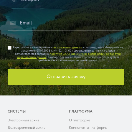
Я даю согласие на обработку
персональных данных
в соответствии с Федеральным
законом от 27.07.2006 г. № 152-ФЗ «О персональных данных», которая
осуществляется согласно
политике ООО «ДоксВижн» в отношении обработки
персональных данных
, в которой также содержатся сведения о реализуемых
требованиях к защите персональных данных.
Отправить заявку
СИСТЕМЫ
ПЛАТФОРМА
Электронный архив
О платформе
Долговременный архив
Компоненты платформы