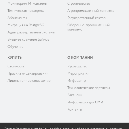
Мониторинг ИТ-системы
Строительство
Техническая поддержка
Агропромышленный комплекс
Абонементы
Государственный сектор
Миграция на PostgreSQL
Оборонно-промышленный
комплекс
Аудит развёртывания системы
Внешнее хранение файлов
Обучение
КУПИТЬ
О КОМПАНИИ
Cтоимость
Руководство
Правила лицензирования
Мероприятия
Лицензионное соглашение
Инфоцентр
Технологические партнёры
Вакансии
Информация для СМИ
Контакты