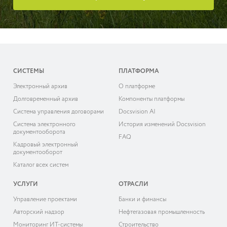
СИСТЕМЫ
ПЛАТФОРМА
Электронный архив
О платформе
Долговременный архив
Компоненты платформы
Система управления договорами
Docsvision AI
Система электронного
История изменений Docsvision
документооборота
FAQ
Кадровый электронный
документооборот
Каталог всех систем
УСЛУГИ
ОТРАСЛИ
Управление проектами
Банки и финансы
Авторский надзор
Нефтегазовая промышленность
Мониторинг ИТ-системы
Строительство