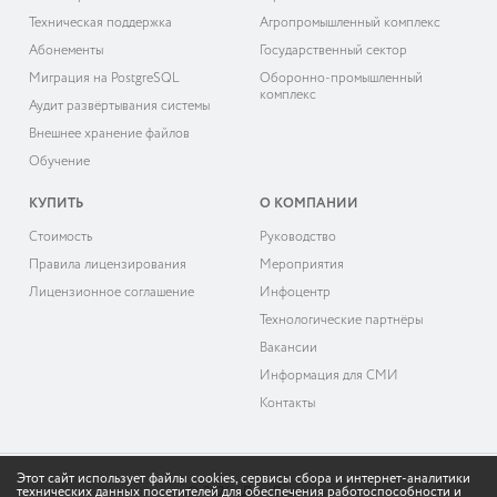
Техническая поддержка
Агропромышленный комплекс
Абонементы
Государственный сектор
Миграция на PostgreSQL
Оборонно-промышленный
комплекс
Аудит развёртывания системы
Внешнее хранение файлов
Обучение
КУПИТЬ
О КОМПАНИИ
Cтоимость
Руководство
Правила лицензирования
Мероприятия
Лицензионное соглашение
Инфоцентр
Технологические партнёры
Вакансии
Информация для СМИ
Контакты
Этот сайт использует файлы cookies, сервисы сбора и интернет-аналитики
технических данных посетителей для обеспечения работоспособности и
© 2026 «ДоксВижн»