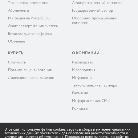
Техническая поддержка
Агропромышленный комплекс
Абонементы
Государственный сектор
Миграция на PostgreSQL
Оборонно-промышленный
комплекс
Аудит развёртывания системы
Внешнее хранение файлов
Обучение
КУПИТЬ
О КОМПАНИИ
Cтоимость
Руководство
Правила лицензирования
Мероприятия
Лицензионное соглашение
Инфоцентр
Технологические партнёры
Вакансии
Информация для СМИ
Контакты
Этот сайт использует файлы cookies, сервисы сбора и интернет-аналитики
технических данных посетителей для обеспечения работоспособности и
© 2026 «ДоксВижн»
улучшения качества обслуживания. Продолжая использовать наш сайт, вы