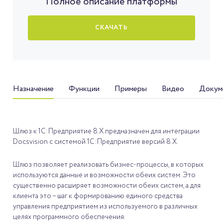
Полное описание платформы
СКАЧАТЬ
Назначение
Функции
Примеры
Видео
Докум
Шлюз к 1С:Предприятие 8.X предназначен для интеграции
Docsvision c системой 1С:Предприятие версий 8.X.
Шлюз позволяет реализовать бизнес-процессы, в которых
используются данные и возможности обеих систем. Это
существенно расширяет возможности обеих систем, а для
клиента это – шаг к формированию единого средства
управления предприятием из используемого в различных
целях программного обеспечения.